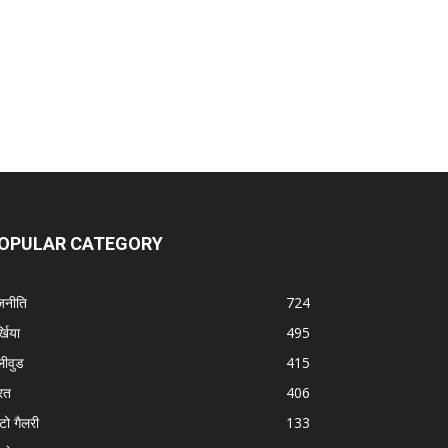
OPULAR CATEGORY
जनीति
724
्खिया
495
लीवुड
415
रत
406
टो गैलरी
133