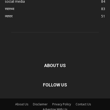
social media
84
स्वास्थ्य
83
व्यापार
51
ABOUT US
FOLLOW US
About Us
Disclaimer
Privacy Policy
Contact Us
Advertise With Us