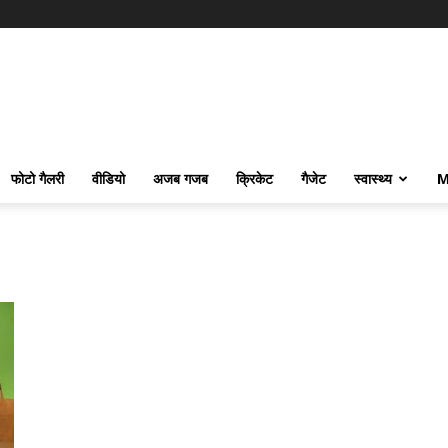
फोटो गैलरी
वीडियो
अजब गजब
क्रिकेट
गैजेट
स्वास्थ्य
M