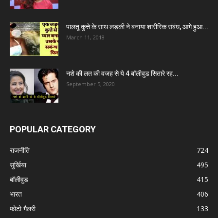
पालतू कुत्ते के साथ लड़की ने बनाया शारीरिक संबंध, आगे हुआ...
March 11, 2018
नशे की लत की वजह से ये 4 बॉलीवुड सितारे रह...
September 5, 2020
POPULAR CATEGORY
राजनीति
724
सुर्खिया
495
बॉलीवुड
415
भारत
406
फोटो गैलरी
133