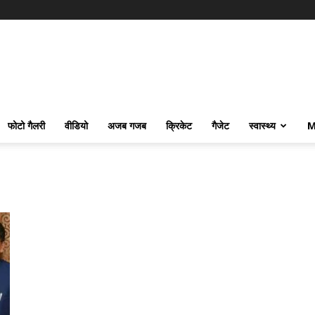
फोटो गैलरी
वीडियो
अजब गजब
क्रिकेट
गैजेट
स्वास्थ्य
M