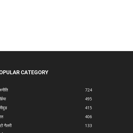
OPULAR CATEGORY
जनीति
724
्खिया
495
लीवुड
415
रत
406
टो गैलरी
133