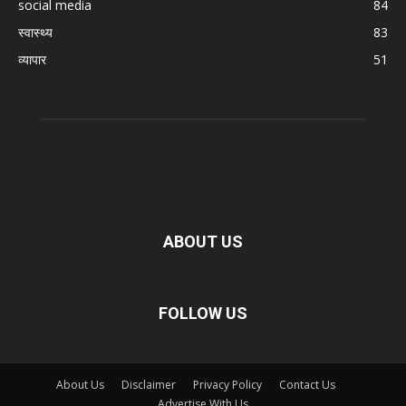
social media
84
स्वास्थ्य
83
व्यापार
51
ABOUT US
FOLLOW US
About Us
Disclaimer
Privacy Policy
Contact Us
Advertise With Us