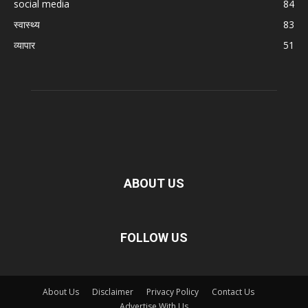
social media
84
स्वास्थ्य
83
व्यापार
51
ABOUT US
FOLLOW US
About Us
Disclaimer
Privacy Policy
Contact Us
Advertise With Us