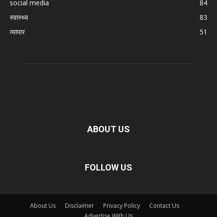
social media
84
स्वास्थ्य
83
व्यापार
51
ABOUT US
FOLLOW US
About Us
Disclaimer
Privacy Policy
Contact Us
Advertise With Us