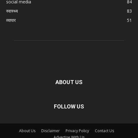
social media
84
स्वास्थ्य
83
व्यापार
51
ABOUT US
FOLLOW US
About Us
Disclaimer
Privacy Policy
Contact Us
Advertise With Us