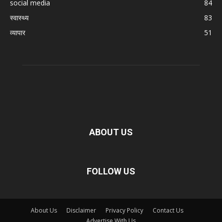
social media
84
स्वास्थ्य
83
व्यापार
51
ABOUT US
FOLLOW US
About Us
Disclaimer
Privacy Policy
Contact Us
Advertise With Us