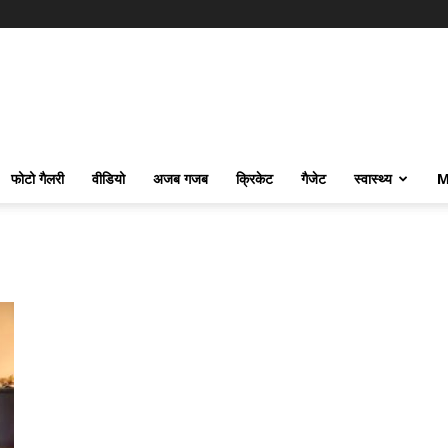
फोटो गैलरी
वीडियो
अजब गजब
क्रिकेट
गैजेट
स्वास्थ्य
M