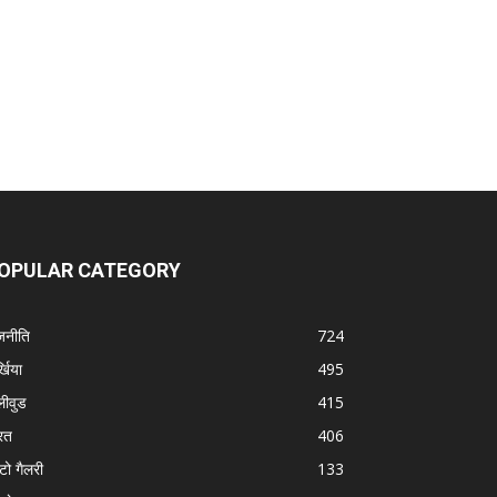
OPULAR CATEGORY
जनीति
724
्खिया
495
लीवुड
415
रत
406
टो गैलरी
133