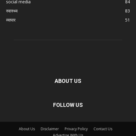
social media
84
स्वास्थ्य
83
व्यापार
51
ABOUT US
FOLLOW US
About Us
Disclaimer
Privacy Policy
Contact Us
Advertise With Us