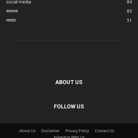
social media
84
स्वास्थ्य
83
व्यापार
51
ABOUT US
FOLLOW US
About Us
Disclaimer
Privacy Policy
Contact Us
Advertise With Us