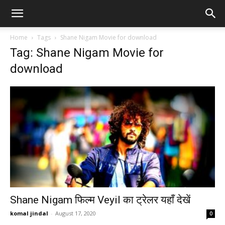
Home
Tags
Shane Nigam Movie for download
Tag: Shane Nigam Movie for
download
Shane Nigam फिल्म Veyil का ट्रेलर यहाँ देखें
komal jindal
-
August 17, 2020
0