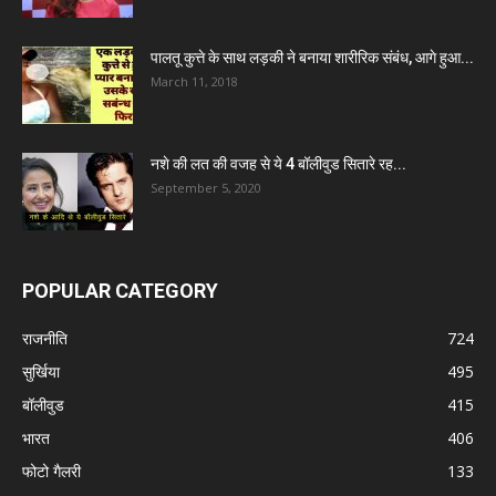
पालतू कुत्ते के साथ लड़की ने बनाया शारीरिक संबंध, आगे हुआ...
March 11, 2018
नशे की लत की वजह से ये 4 बॉलीवुड सितारे रह...
September 5, 2020
POPULAR CATEGORY
राजनीति
724
सुर्खिया
495
बॉलीवुड
415
भारत
406
फोटो गैलरी
133