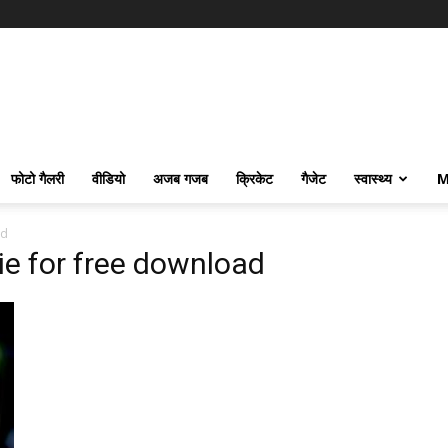
फोटो गैलरी
वीडियो
अजब गजब
क्रिकेट
गैजेट
स्वास्थ्य
M
ad
e for free download