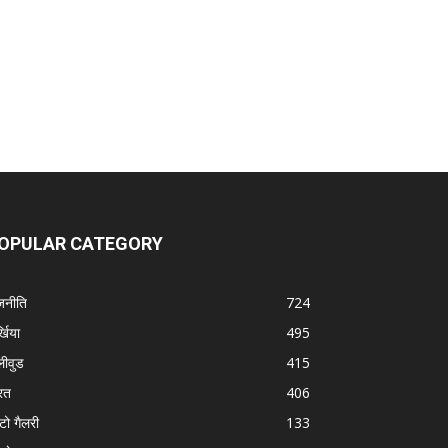
OPULAR CATEGORY
जनीति
724
्खिया
495
लीवुड
415
रत
406
टो गैलरी
133