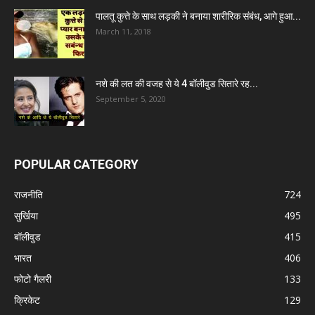
पालतू कुत्ते के साथ लड़की ने बनाया शारीरिक संबंध, आगे हुआ...
March 11, 2018
नशे की लत की वजह से ये 4 बॉलीवुड सितारे रह...
September 5, 2020
POPULAR CATEGORY
राजनीति
724
सुर्खिया
495
बॉलीवुड
415
भारत
406
फोटो गैलरी
133
क्रिकेट
129