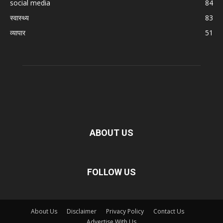
social media
84
स्वास्थ्य
83
व्यापार
51
ABOUT US
FOLLOW US
About Us
Disclaimer
Privacy Policy
Contact Us
Advertise With Us