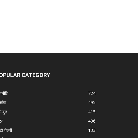
OPULAR CATEGORY
जनीति
724
्खिया
495
लीवुड
415
रत
406
टो गैलरी
133