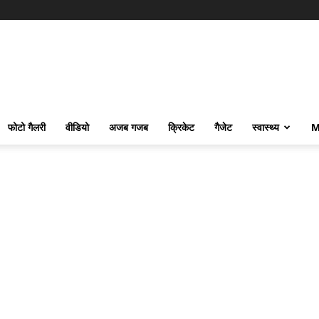
फोटो गैलरी
वीडियो
अजब गजब
क्रिकेट
गैजेट
स्वास्थ्य
M