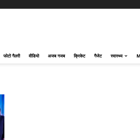
फोटो गैलरी
वीडियो
अजब गजब
क्रिकेट
गैजेट
स्वास्थ्य
M