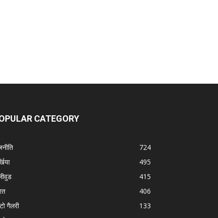
OPULAR CATEGORY
जनीति
724
्खिया
495
लीवुड
415
रत
406
टो गैलरी
133