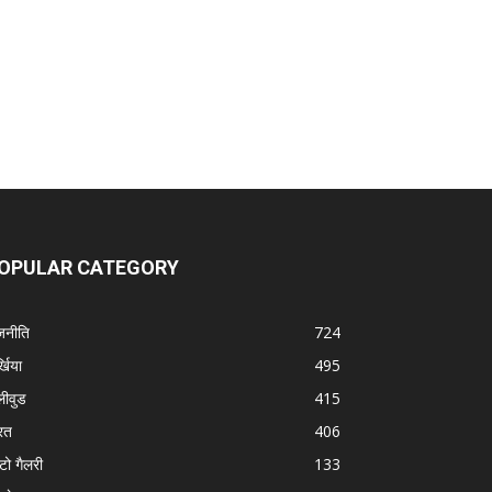
OPULAR CATEGORY
जनीति
724
्खिया
495
लीवुड
415
रत
406
टो गैलरी
133