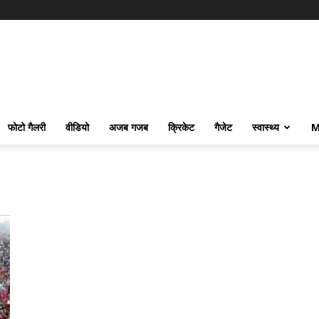
फोटो गैलरी
वीडियो
अजब गजब
क्रिकेट
गैजेट
स्वास्थ्य
M