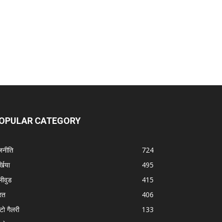
OPULAR CATEGORY
जनीति
724
्खिया
495
लीवुड
415
रत
406
टो गैलरी
133