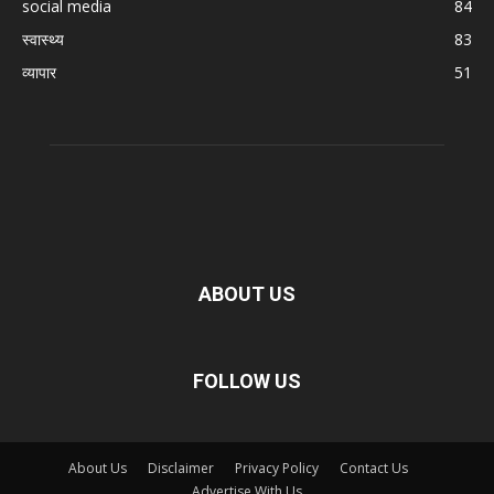
social media
84
स्वास्थ्य
83
व्यापार
51
ABOUT US
FOLLOW US
About Us
Disclaimer
Privacy Policy
Contact Us
Advertise With Us