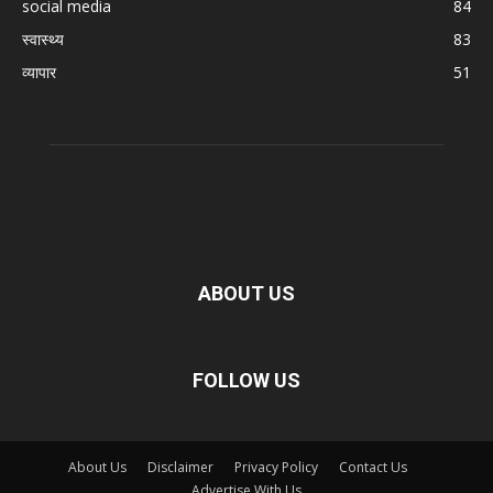
social media
84
स्वास्थ्य
83
व्यापार
51
ABOUT US
FOLLOW US
About Us
Disclaimer
Privacy Policy
Contact Us
Advertise With Us