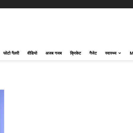
फोटो गैलरी
वीडियो
अजब गजब
क्रिकेट
गैजेट
स्वास्थ्य
M