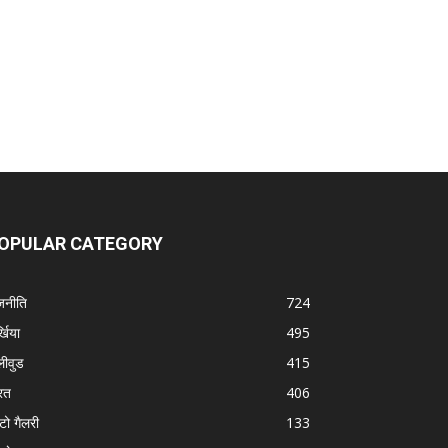
OPULAR CATEGORY
जनीति
724
्खिया
495
लीवुड
415
रत
406
टो गैलरी
133