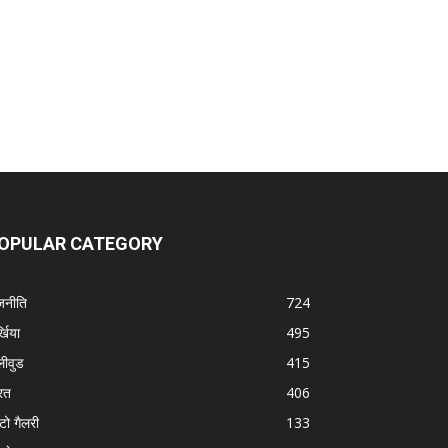
OPULAR CATEGORY
जनीति
724
्खिया
495
लीवुड
415
रत
406
टो गैलरी
133