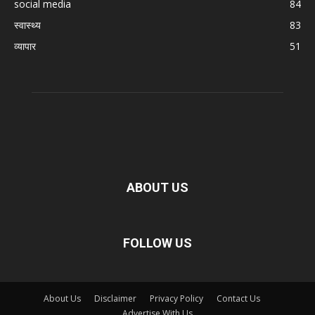
social media
84
स्वास्थ्य
83
व्यापार
51
ABOUT US
FOLLOW US
About Us
Disclaimer
Privacy Policy
Contact Us
Advertise With Us