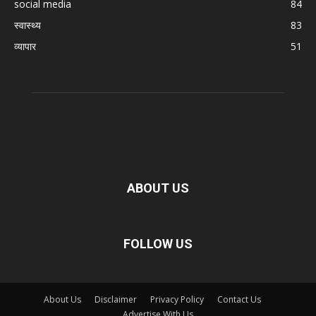
social media
84
स्वास्थ्य
83
व्यापार
51
ABOUT US
FOLLOW US
About Us
Disclaimer
Privacy Policy
Contact Us
Advertise With Us