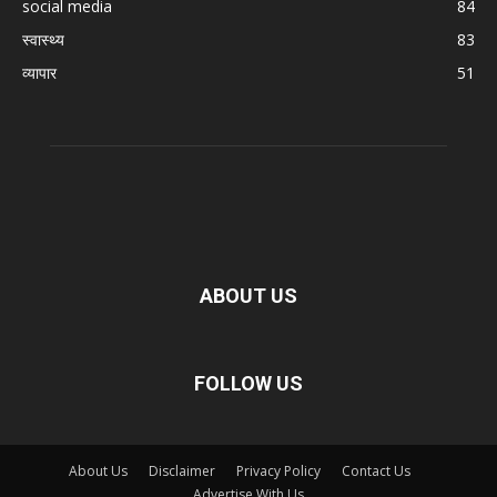
social media
84
स्वास्थ्य
83
व्यापार
51
ABOUT US
FOLLOW US
About Us
Disclaimer
Privacy Policy
Contact Us
Advertise With Us