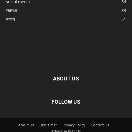
social media
84
स्वास्थ्य
83
व्यापार
51
ABOUT US
FOLLOW US
About Us
Disclaimer
Privacy Policy
Contact Us
Advertise With Us