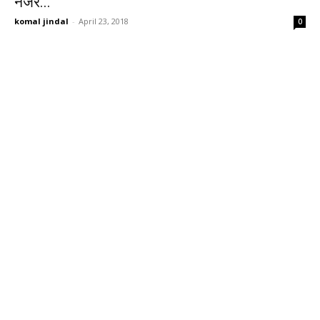
नजर...
komal jindal
-
April 23, 2018
0