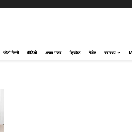
फोटो गैलरी
वीडियो
अजब गजब
क्रिकेट
गैजेट
स्वास्थ्य
M