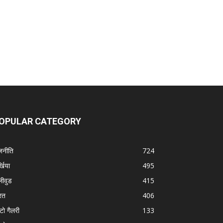
OPULAR CATEGORY
जनीति
724
्खिया
495
लीवुड
415
रत
406
टो गैलरी
133