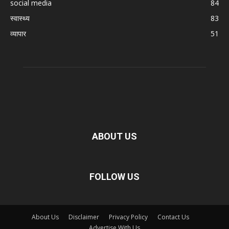
social media
84
स्वास्थ्य
83
व्यापार
51
ABOUT US
FOLLOW US
About Us
Disclaimer
Privacy Policy
Contact Us
Advertise With Us