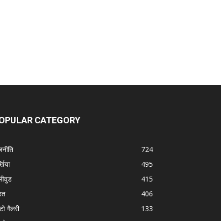
OPULAR CATEGORY
जनीति
724
्खिया
495
लीवुड
415
रत
406
टो गैलरी
133