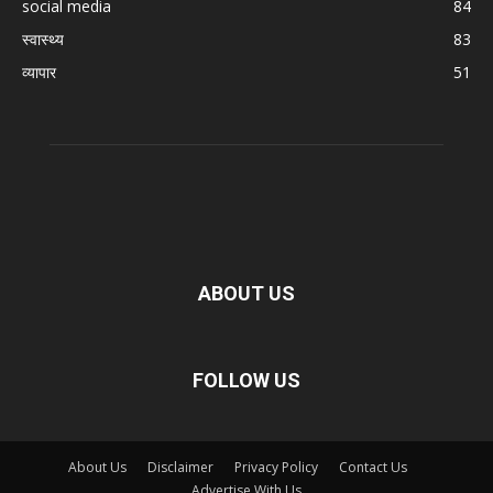
social media
84
स्वास्थ्य
83
व्यापार
51
ABOUT US
FOLLOW US
About Us
Disclaimer
Privacy Policy
Contact Us
Advertise With Us