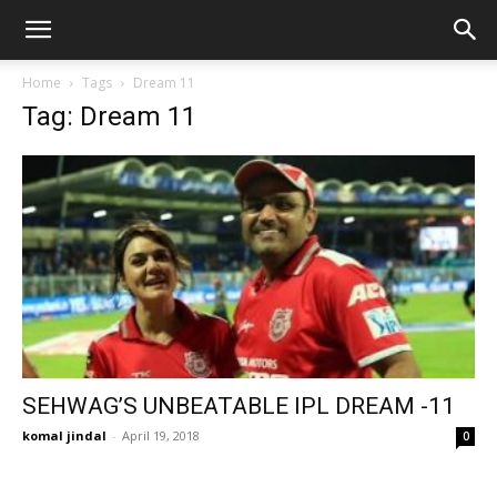
Home
Tags
Dream 11
Tag: Dream 11
SEHWAG’S UNBEATABLE IPL DREAM -11
komal jindal
-
April 19, 2018
0