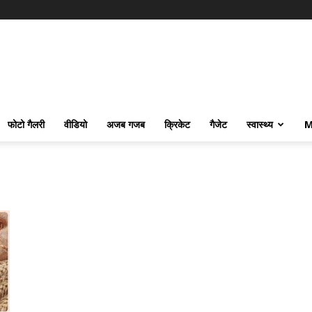
फोटो गैलरी
वीडियो
अजब गजब
क्रिकेट
गैजेट
स्वास्थ्य
M