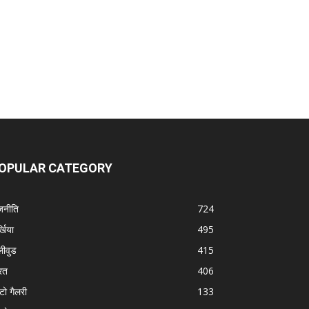
OPULAR CATEGORY
जनीति
724
्खिया
495
लीवुड
415
रत
406
टो गैलरी
133