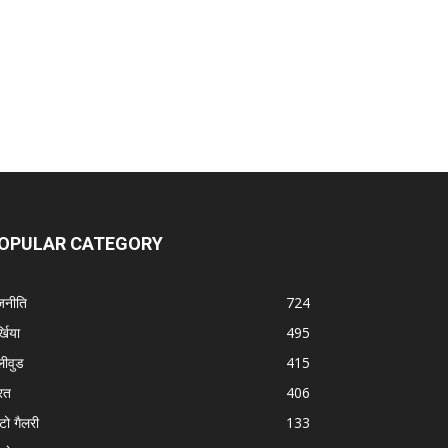
OPULAR CATEGORY
जनीति
724
्खिया
495
लीवुड
415
रत
406
टो गैलरी
133