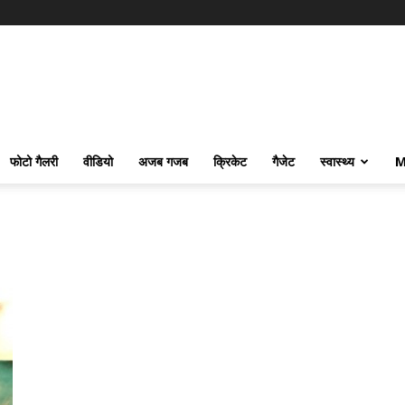
फोटो गैलरी
वीडियो
अजब गजब
क्रिकेट
गैजेट
स्वास्थ्य
M