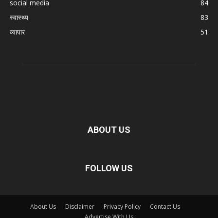
social media
84
स्वास्थ्य
83
व्यापार
51
ABOUT US
FOLLOW US
About Us
Disclaimer
Privacy Policy
Contact Us
Advertise With Us