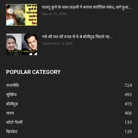
पालतू कुत्ते के साथ लड़की ने बनाया शारीरिक संबंध, आगे हुआ...
March 11, 2018
नशे की लत की वजह से ये 4 बॉलीवुड सितारे रह...
September 5, 2020
POPULAR CATEGORY
राजनीति
724
सुर्खिया
495
बॉलीवुड
415
भारत
406
फोटो गैलरी
133
क्रिकेट
129