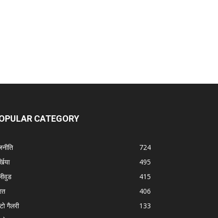
OPULAR CATEGORY
जनीति
724
्खिया
495
लीवुड
415
रत
406
टो गैलरी
133