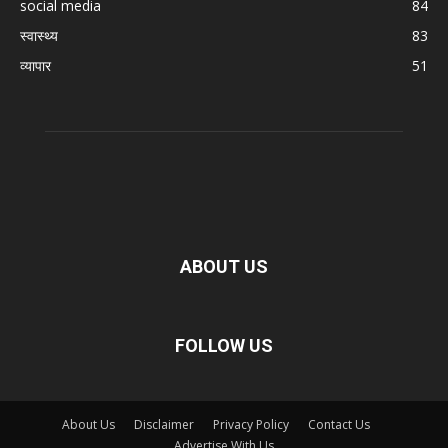
social media
84
स्वास्थ्य
83
व्यापार
51
ABOUT US
FOLLOW US
About Us
Disclaimer
Privacy Policy
Contact Us
Advertise With Us