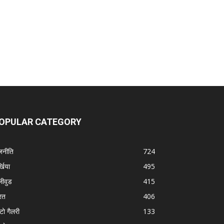
OPULAR CATEGORY
जनीति
724
्खिया
495
लीवुड
415
रत
406
टो गैलरी
133