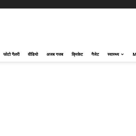
फोटो गैलरी
वीडियो
अजब गजब
क्रिकेट
गैजेट
स्वास्थ्य
M