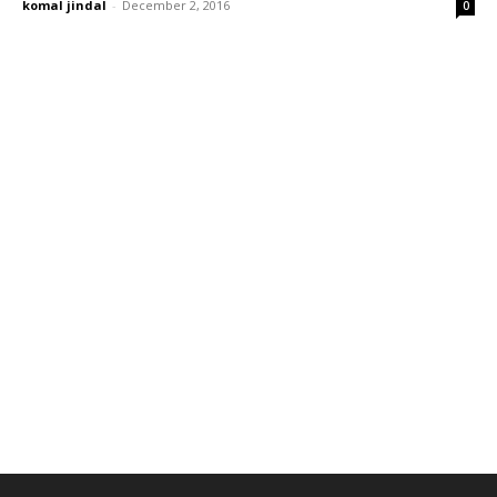
komal jindal
-
December 2, 2016
0