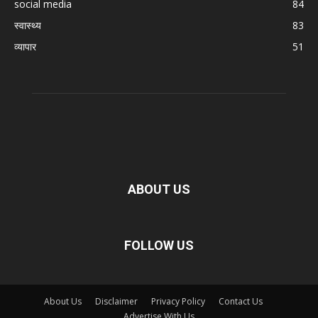
social media
84
स्वास्थ्य
83
व्यापार
51
ABOUT US
FOLLOW US
About Us
Disclaimer
Privacy Policy
Contact Us
Advertise With Us