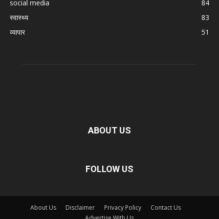
social media
84
स्वास्थ्य
83
व्यापार
51
ABOUT US
FOLLOW US
About Us
Disclaimer
Privacy Policy
Contact Us
Advertise With Us