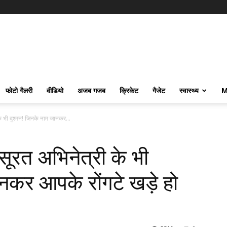
फोटो गैलरी
वीडियो
अजब गजब
क्रिकेट
गैजेट
स्वास्थ्य
M
े भी दुश्मन! जिनके नाम जानकर...
ूरत अभिनेत्री के भी
नकर आपके रोंगटे खड़े हो