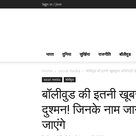
Sign in / Join
भारत
दुनिया
सुर्खिया
राजनीति
बॉलीवुड
Home
social media
बॉलीवुड की इतनी खूबसूरत अभिनेत्री क
social media
बॉलीवुड
बॉलीवुड की इतनी खूबस
दुश्मन! जिनके नाम जा
जाएंगे