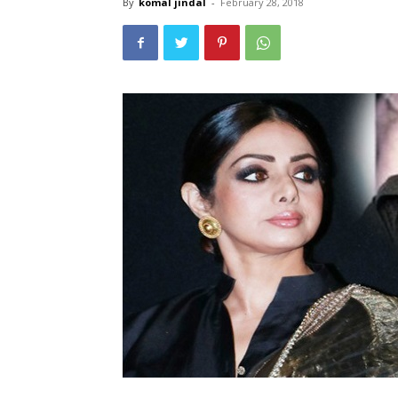
By
komal jindal
-
February 28, 2018