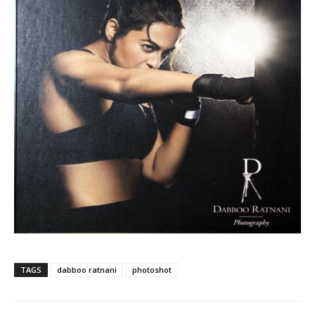
TAGS
dabboo ratnani
photoshot