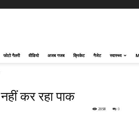
फोटो गैलरी
वीडियो
अजब गजब
क्रिकेट
गैजेट
स्वास्थ्य
M
क
तो नहीं कर रहा पाक
2058
0