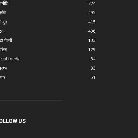
जनीति
724
्खिया
495
लीवुड
415
रत
406
टो गैलरी
133
रिकेट
129
cial media
84
ास्थ्य
83
ापार
51
OLLOW US