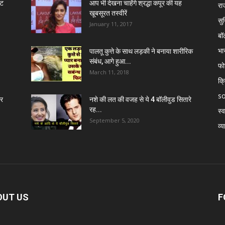
ंट
आप भी देखना चाहेंगे श्रद्धा कपूर की यह
रा
खूबसूरत तस्वीरें
सुर
January 11, 2017
बॉ
भा
पालतू कुत्ते के साथ लड़की ने बनाया शारीरिक
संबंध, आगे हुआ...
फो
March 11, 2018
क्
so
र
नशे की लत की वजह से ये 4 बॉलीवुड सितारे
रह...
स्व
September 5, 2020
व्य
OUT US
F