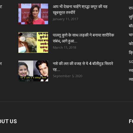
ंट
आप भी देखना चाहेंगे श्रद्धा कपूर की यह
रा
खूबसूरत तस्वीरें
सुर
January 11, 2017
बॉ
भा
पालतू कुत्ते के साथ लड़की ने बनाया शारीरिक
संबंध, आगे हुआ...
फो
March 11, 2018
क्
so
र
नशे की लत की वजह से ये 4 बॉलीवुड सितारे
रह...
स्व
September 5, 2020
व्य
OUT US
F