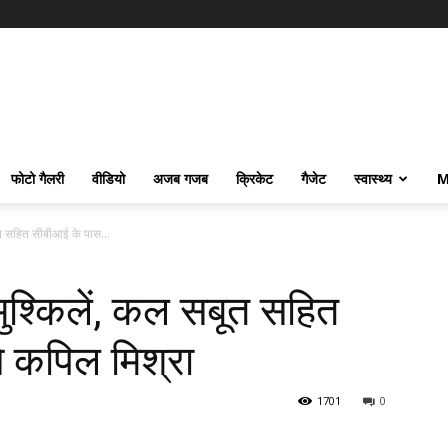
फोटो गैलरी
वीडियो
अजब गजब
क्रिकेट
गैजेट
स्वास्थ्य
M
ूत सहित सीबीआई के पास...
ुश्किलें, कल सबूत सहित
 कपिल मिश्रा
1701
0