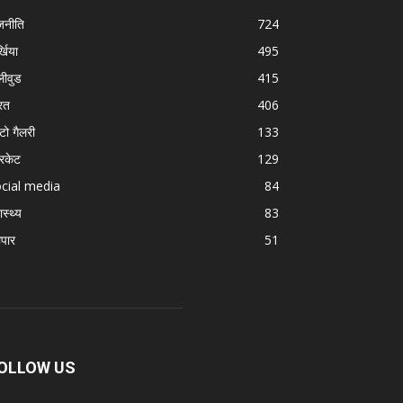
जनीति
724
्खिया
495
लीवुड
415
रत
406
टो गैलरी
133
रिकेट
129
cial media
84
ास्थ्य
83
ापार
51
OLLOW US