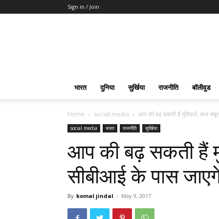
Sign in / Join
भारत
दुनिया
सुर्खिया
राजनीति
बॉलीवुड
Home
social media
आप की बढ़ सकती हैं मुश्किलें, कल सब
social media
भारत
राजनीति
सुर्खिया
आप की बढ़ सकती हैं म
सीबीआई के पास जाएगे
By
komal jindal
-
May 9, 2017