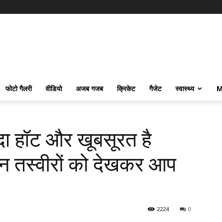
फोटो गैलरी
वीडियो
अजब गजब
क्रिकेट
गैजेट
स्वास्थ्य
M
दा हॉट और खूबसूरत है
 तस्वीरों को देखकर आप
2224
0