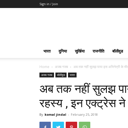
Sign in / Join
भारत
दुनिया
सुर्खिया
राजनीति
बॉलीवुड
Home
अजब गजब
अब तक नहीं सुलझ पाया इस अभिनेत्री के मौत 
अजब गजब
बॉलीवुड
भारत
अब तक नहीं सुलझ पाय
रहस्य , इन एक्ट्रेस न
By
komal jindal
-
February 25, 2018